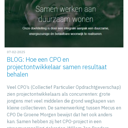
07-02-2025
BLOG: Hoe een CPO en
projectontwikkelaar samen resultaat
behalen
Veel CPO’s (Collectief Particulier Opdrachtgeverschap)
zien projectontwikkelaars als concurrenten: grote
jongens met veel middelen die grond wegkapen van
kleine collectieven. De samenwerking tussen Mecus en
CPO De Groene Morgen bewijst dat het ook anders
kan. Samen hebben zij het CPO-project in een