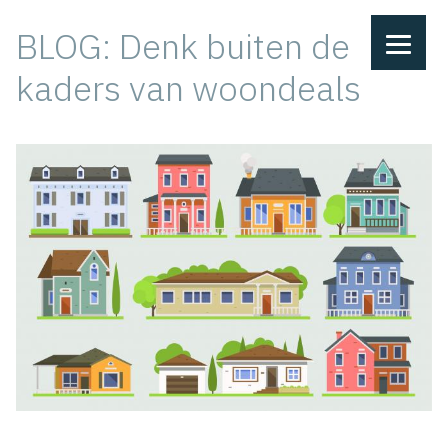
Ga
BLOG: Denk buiten de
naar
de
kaders van woondeals
inhoud