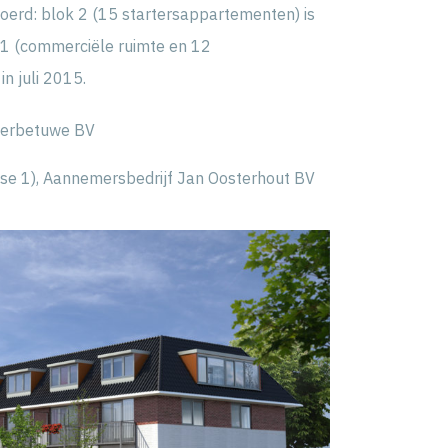
voerd: blok 2 (15 startersappartementen) is
k 1 (commerciële ruimte en 12
n juli 2015.
verbetuwe BV
se 1), Aannemersbedrijf Jan Oosterhout BV