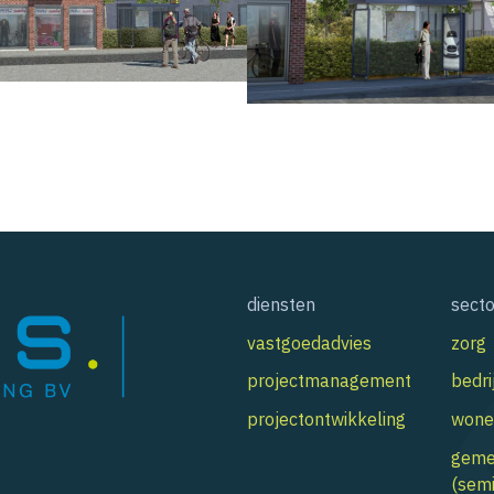
diensten
sect
vastgoedadvies
zorg
projectmanagement
bedri
projectontwikkeling
wone
geme
(semi