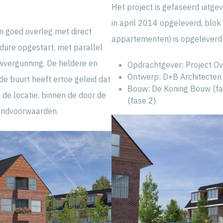
Het project is gefaseerd uitge
in april 2014 opgeleverd, blo
in goed overleg met direct
appartementen) is opgeleverd i
ure opgestart, met parallel
wvergunning. De heldere en
Opdrachtgever: Project O
Ontwerp: D+B Architecten
 buurt heeft ertoe geleid dat
Bouw: De Koning Bouw (fa
 de locatie, binnen de door de
(fase 2)
andvoorwaarden.