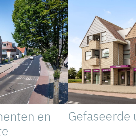
Gefaseerde u
menten en
te