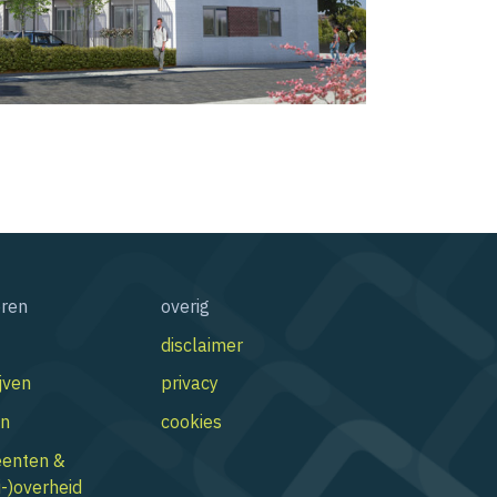
oren
overig
disclaimer
jven
privacy
n
cookies
enten &
-)overheid