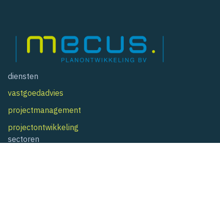
diensten
vastgoedadvies
projectmanagement
projectontwikkeling
sectoren
zorg
bedrijven
wonen
gemeenten & (semi-)overheid
overig