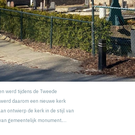
en werd tijdens de Tweede
3 werd daarom een nieuwe kerk
n ontwierp de kerk in de stijl van
s van gemeentelijk monument.…