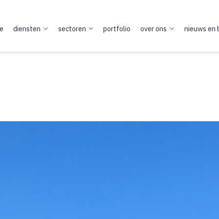
:
Zorg
e
diensten
sectoren
portfolio
over ons
nieuws en 