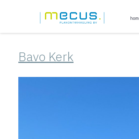
Soort Vastgoed
Ga
naar
hom
de
inhoud
Bavo Kerk