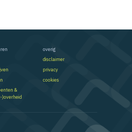
oren
overig
disclaimer
jven
privacy
n
cookies
enten &
-)overheid