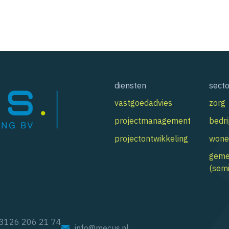
diensten
sect
vastgoedadvies
zorg
projectmanagement
bedri
projectontwikkeling
wone
geme
(semi
3126 206 21 74
info@mecus.nl