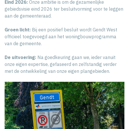
Eind 2026:
Onze ambitie is om de gezamenlijke
gebiedsvisie eind 2026 ter besluitvorming voor te leggen
aan de gemeenteraad.
Groen licht:
Bij een positief besluit wordt Gendt West
officieel toegevoegd aan het woningbouwprogramma
van de gemeente.
De uitvoering:
Na goedkeuring gaan we, ieder vanuit
onze eigen expertise, gefaseerd en zelfstandig verder
met de ontwikkeling van onze eigen plangebieden.