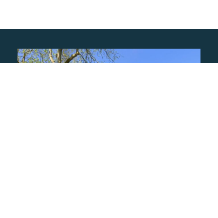
De Bongerd
Gendt
project bekijken