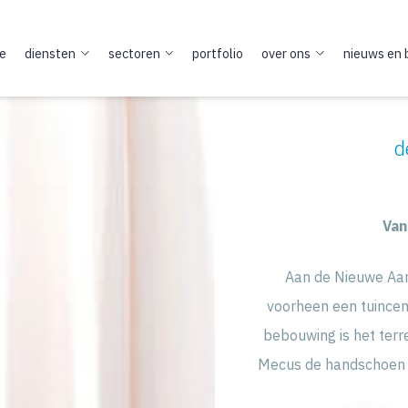
e
diensten
sectoren
portfolio
over ons
nieuws en 
d
Van
Aan de Nieuwe Aams
voorheen een tuincen
bebouwing is het terr
Mecus de handschoen o