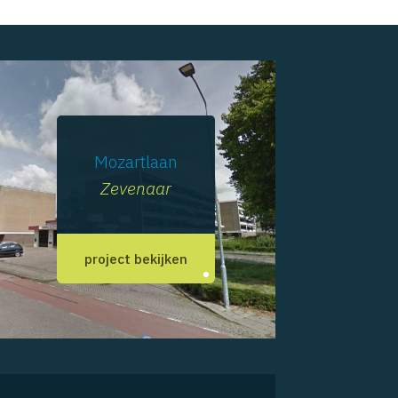
Mozartlaan
Zevenaar
project bekijken