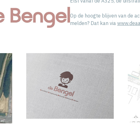
Elst vanaf de A325, de uitstrali
Op de hoogte blijven van de ac
melden? Dat kan via
www.deaa