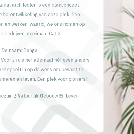
ntal architecten is een planconcept
e herontwikkeling van deze plek. Een
n en werken, waarbij we ons richten op
ve bedrijven, maximaal Cat 2.
De naam: Bengel
 Voor zij die het allemaal nét even anders
Het speelt in op de wens om bewust te
meren en leven. Een plek voor pioniers!
iezuinig
N
atuurlijk
G
ebouw
E
n
L
even