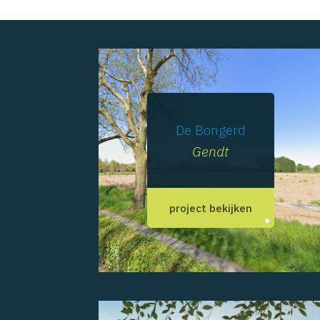
De Bongerd
Gendt
project bekijken