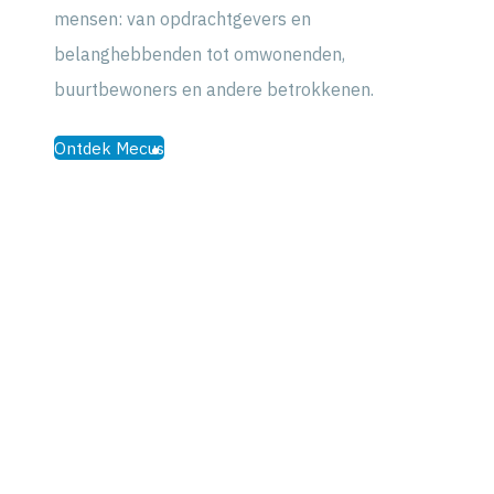
mensen: van opdrachtgevers en
belanghebbenden tot omwonenden,
buurtbewoners en andere betrokkenen.
Ontdek Mecus
Blijf op de hoogte, volg ons
laatste nieuws
!