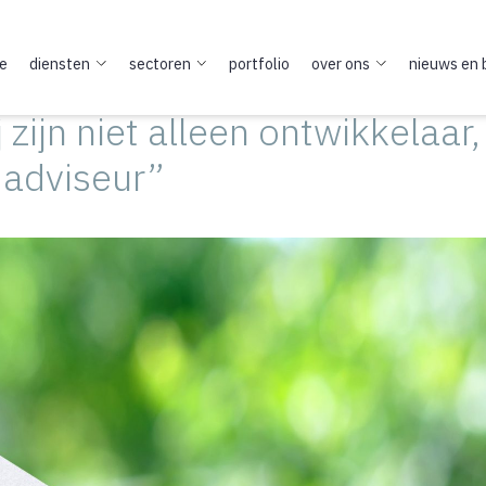
e
diensten
sectoren
portfolio
over ons
nieuws en 
 zijn niet alleen ontwikkelaar
 adviseur”