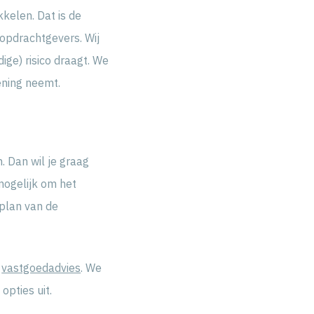
kelen. Dat is de
opdrachtgevers. Wij
dige) risico draagt. We
ening neemt.
. Dan wil je graag
 mogelijk om het
plan van de
n
vastgoedadvies
. We
pties uit.