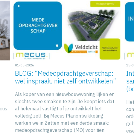
01-05-2026
15-0
BLOG: “Medeopdrachtgeverschap:
In
wel inspraak, niet zelf ontwikkelen”
sa
(b
Als koper van een nieuwbouwwoning lijken er
slechts twee smaken te zijn. Je koopt iets dat
Het
cus
al helemaal vastligt óf je ontwikkelt het
com
volledig zelf. Bij Mecus Planontwikkeling
ord
werken we in Zetten met een derde smaak:
geb
medeopdrachtgeverschap (MO) voor tien
eis