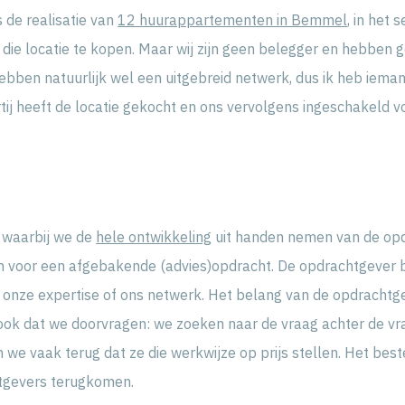
 de realisatie van
12 huurappartementen in Bemmel
, in het
die locatie te kopen. Maar wij zijn geen belegger en hebben 
ebben natuurlijk wel een uitgebreid netwerk, dus ik heb ieman
artij heeft de locatie gekocht en ons vervolgens ingeschakeld v
n waarbij we de
hele ontwikkeling
uit handen nemen van de op
en voor een afgebakende (advies)opdracht. De opdrachtgever b
 onze expertise of ons netwerk. Het belang van de opdrachtge
ook dat we doorvragen: we zoeken naar de vraag achter de vr
 we vaak terug dat ze die werkwijze op prijs stellen. Het best
htgevers terugkomen.