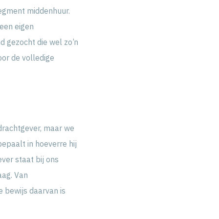
 segment middenhuur.
geen eigen
d gezocht die wel zo’n
oor de volledige
drachtgever, maar we
epaalt in hoeverre hij
ver staat bij ons
aag. Van
e bewijs daarvan is