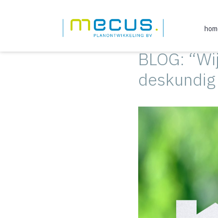
Ga
naar
hom
de
inhoud
BLOG: “Wij
deskundig