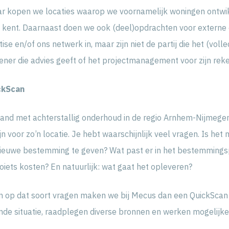
ar kopen we locaties waarop we voornamelijk woningen ontwik
n kent. Daarnaast doen we ook (deel)opdrachten voor externe 
se en/of ons netwerk in, maar zijn niet de partij die het (volle
lener die advies geeft of het projectmanagement voor zijn rek
ckScan
pand met achterstallig onderhoud in de regio Arnhem-Nijmegen
n voor zo’n locatie. Je hebt waarschijnlijk veel vragen. Is het
ieuwe bestemming te geven? Wat past er in het bestemmings
iets kosten? En natuurlijk: wat gaat het opleveren?
n op dat soort vragen maken we bij Mecus dan een QuickSca
de situatie, raadplegen diverse bronnen en werken mogelijke o