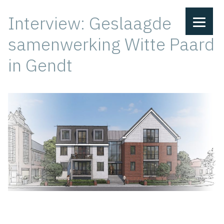
Ga
Interview: Geslaagde
naar
de
samenwerking Witte Paard
inhoud
in Gendt