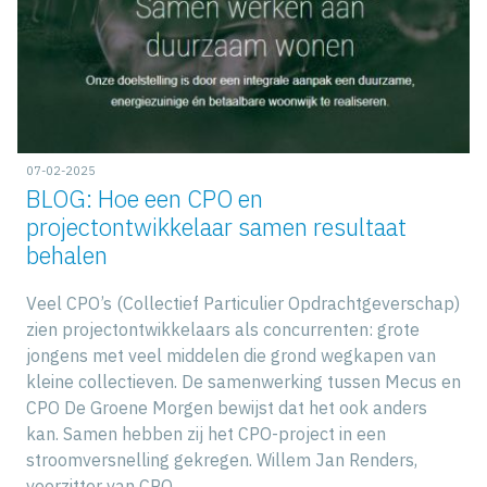
07-02-2025
BLOG: Hoe een CPO en
projectontwikkelaar samen resultaat
behalen
Veel CPO’s (Collectief Particulier Opdrachtgeverschap)
zien projectontwikkelaars als concurrenten: grote
jongens met veel middelen die grond wegkapen van
kleine collectieven. De samenwerking tussen Mecus en
CPO De Groene Morgen bewijst dat het ook anders
kan. Samen hebben zij het CPO-project in een
stroomversnelling gekregen. Willem Jan Renders,
voorzitter van CPO…