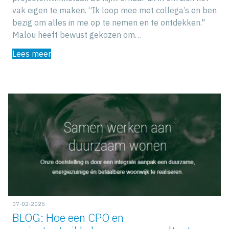
vak eigen te maken. “Ik loop mee met collega’s en ben
bezig om alles in me op te nemen en te ontdekken."
Malou heeft bewust gekozen om…
Lees meer
07-02-2025
BLOG: Hoe een CPO en