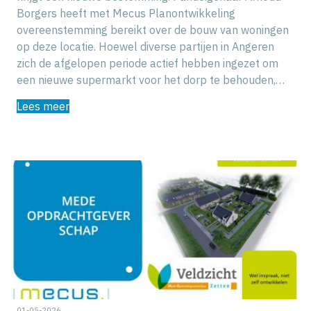
Borgers heeft met Mecus Planontwikkeling
overeenstemming bereikt over de bouw van woningen
op deze locatie. Hoewel diverse partijen in Angeren
zich de afgelopen periode actief hebben ingezet om
een nieuwe supermarkt voor het dorp te behouden,…
Lees meer
01-05-2026