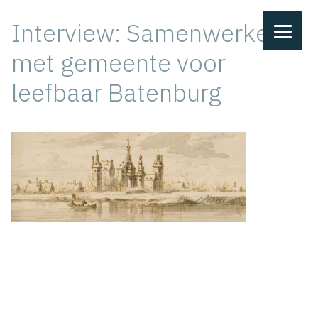
Ga
Interview: Samenwerken
naar
de
met gemeente voor
inhoud
leefbaar Batenburg