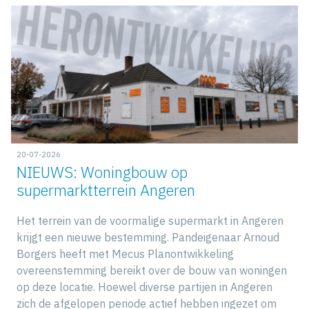
20-07-2026
NIEUWS: Woningbouw op
supermarktterrein Angeren
Het terrein van de voormalige supermarkt in Angeren
krijgt een nieuwe bestemming. Pandeigenaar Arnoud
Borgers heeft met Mecus Planontwikkeling
overeenstemming bereikt over de bouw van woningen
op deze locatie. Hoewel diverse partijen in Angeren
zich de afgelopen periode actief hebben ingezet om