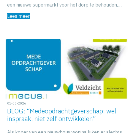
een nieuwe supermarkt voor het dorp te behouden,…
Lees meer
01-05-2026
BLOG: “Medeopdrachtgeverschap: wel
inspraak, niet zelf ontwikkelen”
Als koper van een nieuwbouwwoning lijken er slechts