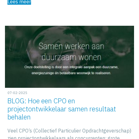
Lees meer
07-02-2025
BLOG: Hoe een CPO en
projectontwikkelaar samen resultaat
behalen
Veel CPO’s (Collectief Particulier Opdrachtgeverschap)
zien projectontwikkelaars als concurrenten: grote